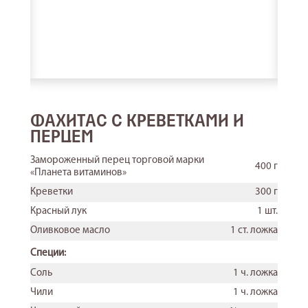
ФАХИТАС С КРЕВЕТКАМИ И
ПИР
ПЕРЦЕМ
Замор
300 г
«План
Замороженный перец торговой марки
400 г
«Планета витаминов»
200 г
Яичны
Креветки
300 г
1 шт.
Яйца
Красный лук
1 шт.
100 г
Лук-п
Оливковое масло
1 ст. ложка
пучок
Сыр ф
горсть
Специи:
Поми
Соль, 
Соль
1 ч. ложка
Чили
1 ч. ложка
стакана