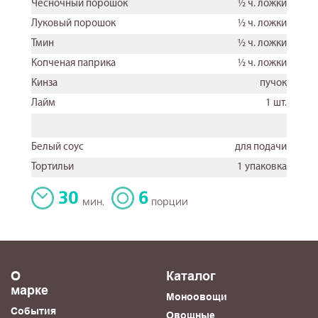
Чесночный порошок
½ ч. ложки
. ложки
Луковый порошок
½ ч. ложки
. ложки
Тмин
½ ч. ложки
. ложки
Копченая паприка
½ ч. ложки
т. ложка
Кинза
пучок
т. ложка
Лайм
1 шт.
т. ложка
зубчика
Белый соус
для подачи
о вкусу
Тортильи
1 упаковка
30
6
мин.
порции
О
Каталог
марке
Моноовощи
События
Овощные