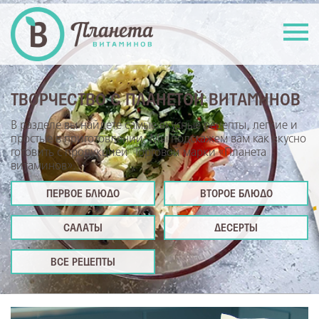
ТВОРЧЕСТВО С ПЛАНЕТОЙ ВИТАМИНОВ
В разделе вы найдете самые вкусные рецепты, легкие и
простые в приготовлении. Мы подскажем вам как вкусно
готовить с продукцией Торговой марки «Планета
витаминов».
ПЕРВОЕ БЛЮДО
ВТОРОЕ БЛЮДО
САЛАТЫ
ДЕСЕРТЫ
ВСЕ РЕЦЕПТЫ